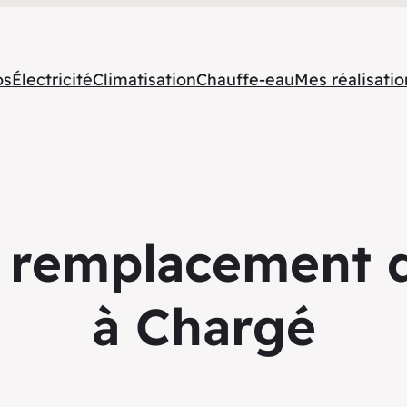
os
Électricité
Climatisation
Chauffe-eau
Mes réalisatio
 remplacement d
à Chargé