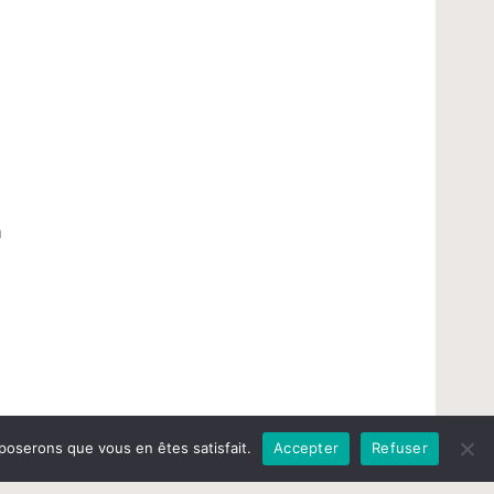
m
pposerons que vous en êtes satisfait.
Accepter
Refuser